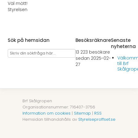
Väl mött!
Styrelsen
Sök på hemsidan
Besöksräknare
Senaste
nyheterna
13 223 besökare
Välkom
sedan 2025-02-
till Brf
27
Skålgrop
Brf Skålgropen
Organisationsnummer: 716407-3756
Information om cookies
|
Sitemap
|
RSS
Hemsidan tillhandahålls av
Styrelseproffset.se