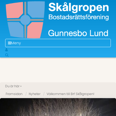
Meny
Du är här »
Framsidan
Nyheter
Välkommen till Brf Skålgropen!