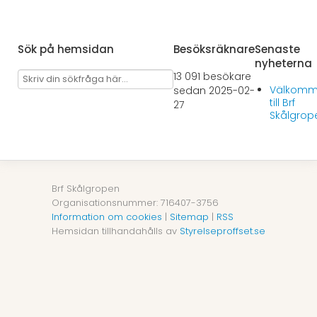
Sök på hemsidan
Besöksräknare
Senaste
nyheterna
13 091 besökare
Välkom
sedan 2025-02-
till Brf
27
Skålgrop
Brf Skålgropen
Organisationsnummer: 716407-3756
Information om cookies
|
Sitemap
|
RSS
Hemsidan tillhandahålls av
Styrelseproffset.se