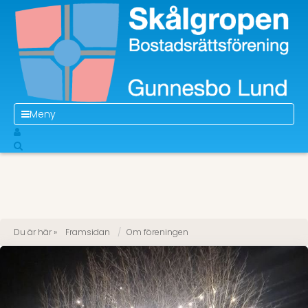
Meny
Du är här »
Framsidan
Om föreningen