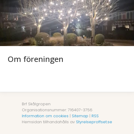
Om föreningen
Brf Skålgropen
Organisationsnummer: 716407-3756
Information om cookies
|
Sitemap
|
RSS
Hemsidan tillhandahålls av
Styrelseproffset.se