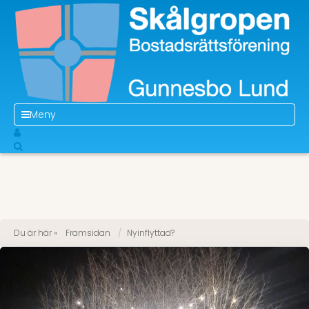
Meny
Du är här »
Framsidan
Nyinflyttad?